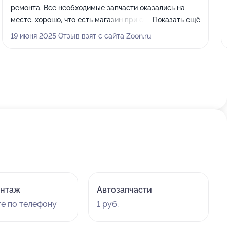
ремонта. Все необходимые запчасти оказались на
месте, хорошо, что есть магазин при сервисе,
Показать ещё
поэтому ремонт сделали быстро. Заменили шрус,
19 июня 2025 Отзыв взят с сайта Zoon.ru
ступичный подшипник, сайлентблок переднего рычага.
После работы автомобиль стал функционировать
идеально, никаких проблем. Стоимость оказалась
вполне разумной, и никаких скрытых платежей не
было. Отличный сервис и профессиональное
отношение!
нтаж
Автозапчасти
те по телефону
1 руб.