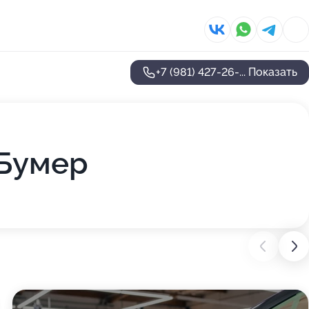
+7 (981) 427-26-...
Показать
 Бумер